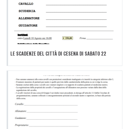
LE SCADENZE DEL CITTÀ DI CESENA DI SABATO 22