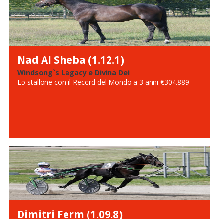
Nad Al Sheba (1.12.1)
Windsong`s Legacy e Divina Dei
Lo stallone con il Record del Mondo a 3 anni €304.889
Dimitri Ferm (1.09.8)