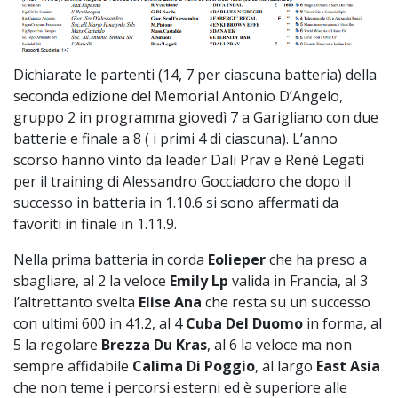
Dichiarate le partenti (14, 7 per ciascuna batteria) della
seconda edizione del Memorial Antonio D’Angelo,
gruppo 2 in programma giovedì 7 a Garigliano con due
batterie e finale a 8 ( i primi 4 di ciascuna). L’anno
scorso hanno vinto da leader Dali Prav e Renè Legati
per il training di Alessandro Gocciadoro che dopo il
successo in batteria in 1.10.6 si sono affermati da
favoriti in finale in 1.11.9.
Nella prima batteria in corda
Eolieper
che ha preso a
sbagliare, al 2 la veloce
Emily Lp
valida in Francia, al 3
l’altrettanto svelta
Elise Ana
che resta su un successo
con ultimi 600 in 41.2, al 4
Cuba Del Duomo
in forma, al
5 la regolare
Brezza Du Kras
, al 6 la veloce ma non
sempre affidabile
Calima Di Poggio
, al largo
East Asia
che non teme i percorsi esterni ed è superiore alle