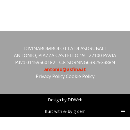
DIVINABOMBOLOTTA DI ASDRUBALI
ANTONIO, PIAZZA CASTELLO 19 - 27100 PAVIA
P.Iva 01159560182 - C.F. SDRNNG63R25G388N
antonio@asfina.it
Privacy Policy
Cookie Policy
Design by DDWeb
Built with ☕ by g-dem
Le tue preferenze relative alla privacy