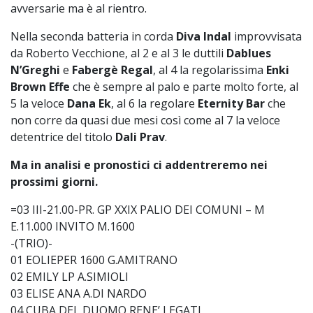
avversarie ma è al rientro.
Nella seconda batteria in corda
Diva Indal
improvvisata
da Roberto Vecchione, al 2 e al 3 le duttili
Dablues
N’Greghi
e
Fabergè Regal
, al 4 la regolarissima
Enki
Brown Effe
che è sempre al palo e parte molto forte, al
5 la veloce
Dana Ek
, al 6 la regolare
Eternity Bar
che
non corre da quasi due mesi così come al 7 la veloce
detentrice del titolo
Dali Prav
.
Ma in analisi e pronostici ci addentreremo nei
prossimi giorni.
=03 III-21.00-PR. GP XXIX PALIO DEI COMUNI – M
E.11.000 INVITO M.1600
-(TRIO)-
01 EOLIEPER 1600 G.AMITRANO
02 EMILY LP A.SIMIOLI
03 ELISE ANA A.DI NARDO
04 CUBA DEL DUOMO RENE’ LEGATI