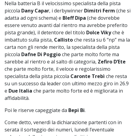
Nella batteria B il velocissimo specialista della pista
piccola
Dany Capar
, i derbywinner
Dimitri Ferm
(che si
adatta ad ogni schema) e
Bleff Dipa
(che dovrebbe
essere venuto avanti dal rientro ma avrebbe preferito
pista grande), il detentore del titolo
Dolce Viky
che è
imbattuto sulla pista,
Callisto
che resta su 6 “np” ma la
carta non gli rende merito, la specialista della pista
piccola
Dafne Di Poggio
che parte molto forte ma
sarebbe al rientro e al salto di categoria,
Zefiro D’Ete
che parte molto forte, il veloce e regolarissimo
specialista della pista piccola
Caronte Trebì
che resta
su un successo da leader con ultimo mezzo giro in 26.9
e
Due Italia
che parte molto forte ed è migliorata in
affidabilità.
Poi le riserve capeggiate da
Bepi Bi
.
Come detto, venerdì la dichiarazione partenti con in
serata il sorteggio dei numeri, lunedì l’eventuale