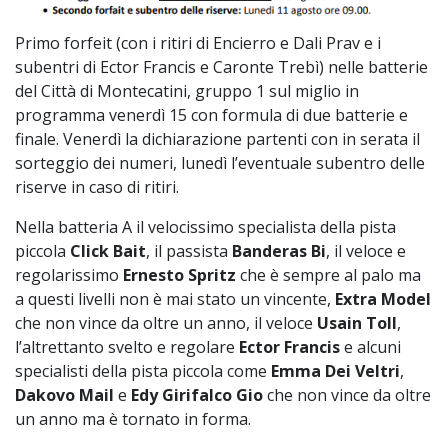
Primo forfeit (con i ritiri di Encierro e Dali Prav e i
subentri di Ector Francis e Caronte Trebì) nelle batterie
del Città di Montecatini, gruppo 1 sul miglio in
programma venerdì 15 con formula di due batterie e
finale. Venerdì la dichiarazione partenti con in serata il
sorteggio dei numeri, lunedì l’eventuale subentro delle
riserve in caso di ritiri.
Nella batteria A il velocissimo specialista della pista
piccola
Click Bait
, il passista
Banderas Bi
, il veloce e
regolarissimo
Ernesto Spritz
che è sempre al palo ma
a questi livelli non è mai stato un vincente,
Extra Model
che non vince da oltre un anno, il veloce
Usain Toll
,
l’altrettanto svelto e regolare
Ector Francis
e alcuni
specialisti della pista piccola come
Emma Dei Veltri
,
Dakovo Mail
e
Edy Girifalco Gio
che non vince da oltre
un anno ma è tornato in forma.