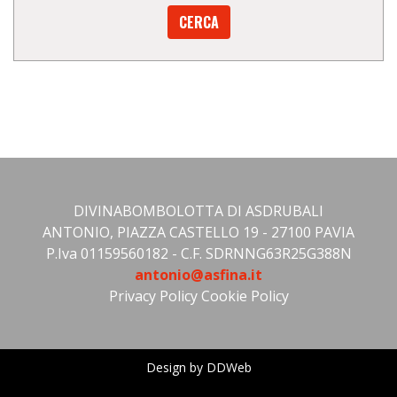
CERCA
DIVINABOMBOLOTTA DI ASDRUBALI
ANTONIO, PIAZZA CASTELLO 19 - 27100 PAVIA
P.Iva 01159560182 - C.F. SDRNNG63R25G388N
antonio@asfina.it
Privacy Policy
Cookie Policy
Design by DDWeb