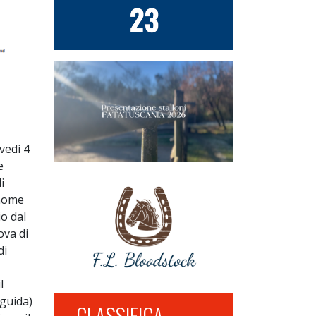
vedì 4
e
i
 nome
o dal
ova di
di
l
 guida)
CLASSIFICA