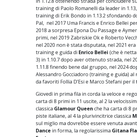
in 1.12.8 ottenendo strada per concludere su
training di Paolo Romanelli da leader in 1.13
training di Erik Bondo in 1.13.2 sfondando d
Pal, nel 2017 Uma Francis e Enrico Bellei per
2018 a sorpresa Epona Du Passage e Aymeric 
primi, nel 2019 Zabriskie Ok e Roberto Vecch
nel 2020 non è stata disputata, nel 2021 era
training e guida di
Enrico Bellei
(che è netta
3) in 1.10.7 dopo aver ottenuto strada, nel 2
1.11.8 finendo bene dal gruppo, nel 2024 dopo
Alessandro Gocciadoro (training e guida) al 
da favoriti Follia D’Esi e Marco Stefani per i
Giovedì in prima fila in corda la veloce e re
carta di 8 primi in 11 uscite, al 2 la velocissi
classica
Glamour Queen
che ha carta di 8 p
piste italiane, al 4 la plurivincitrice classica
M
sul miglio ma dovrebbe essere venuta avanti da
Dance
in forma, la regolarissima
Gitana Fl