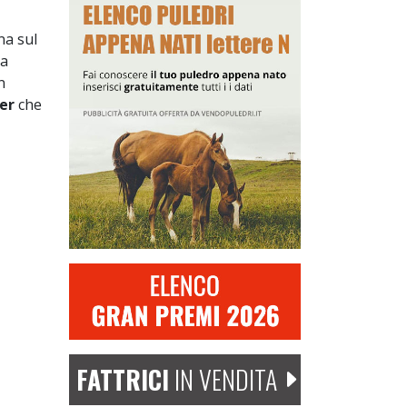
na sul
la
n
er
che
FATTRICI
IN VENDITA