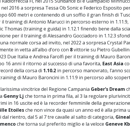
 Radiofreccia Fi, nel 2015 Sundance Bi e Giampaolo Minnucci 
, nel 2016 a sorpresa Tessa Ob Sonic e Federico Esposito per 
opo 600 metri e contenendo di un soffio il gran finish di Tus
 il training di Antonio Marucci in percorso esterno in 1.11.9,
Thomas (training e guida) in 1.12.1 finendo bene dalla scia
ione per il training di Alessandro Gocciadoro in 1.12.3 sfon
 una normale corsa ad invito, nel 2022 a sorpresa Crystal Pa
mente in vetta all’albo d’oro con
8
vittorie su Pietro Gubellin
023 Due Italia e Andrea Farolfi per il training di Mauro Baronc
 16 anni il ritorno al successo di una favorita,
East Asia
co
record della corsa di
1.10.2
in percorso manovrato, l’anno sc
l training di Mauro Baroncini in 1.11.9 in percorso allo scoper
golarissima vincitrice del Regione Campania
Geber’s Dream
c
ma
Genny Lj
che torna in prima fila, al 3 la regolare plurivincit
rimi in 16 uscite ed è la recorder femminile della generazione
ille Etoiles
che non vince da quasi un anno ed è alla prima u
l rientro, dal 5 al 7 tre cavalle al salto di categoria,
Ginea
amenco
che torna sul preferito miglio e la veloce
Geneve Kb