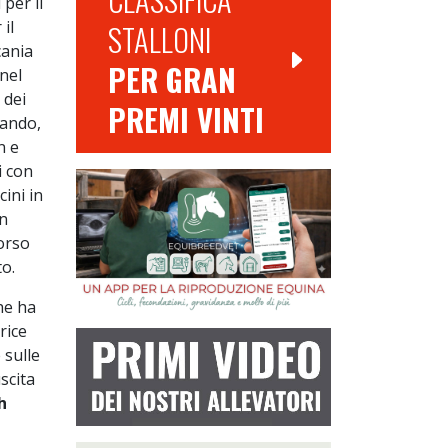
per il
il
STALLONI
cania
PER GRAN
 nel
 dei
PREMI VINTI
dando,
n e
i con
ini in
n
orso
to.
he ha
rice
 sulle
scita
h