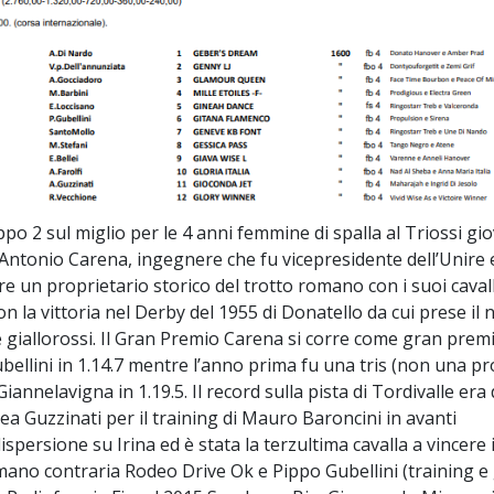
ppo 2 sul miglio per le 4 anni femmine di spalla al Triossi gio
Antonio Carena, ingegnere che fu vicepresidente dell’Unire 
ere un proprietario storico del trotto romano con i suoi cavall
on la vittoria nel Derby del 1955 di Donatello da cui prese il
e giallorossi. Il Gran Premio Carena si corre come gran premi
ellini in 1.14.7 mentre l’anno prima fu una tris (non una pr
nnelavigna in 1.19.5. Il record sulla pista di Tordivalle era 
rea Guzzinati per il training di Mauro Baroncini in avanti
persione su Irina ed è stata la terzultima cavalla a vincere i
mano contraria Rodeo Drive Ok e Pippo Gubellini (training e